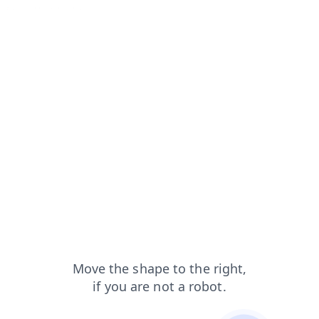
=capt
login?from=capt