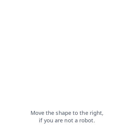
om=capt
login?from=capt