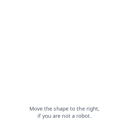
apt
login?from=capt