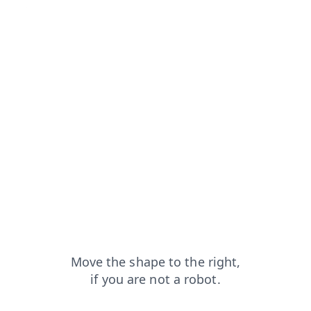
t
login?from=capt