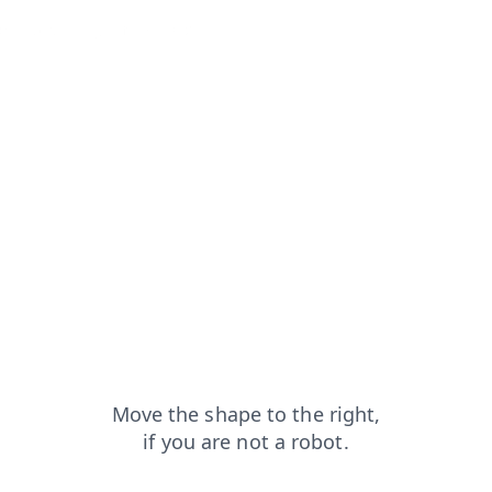
rom=capt
login?from=capt